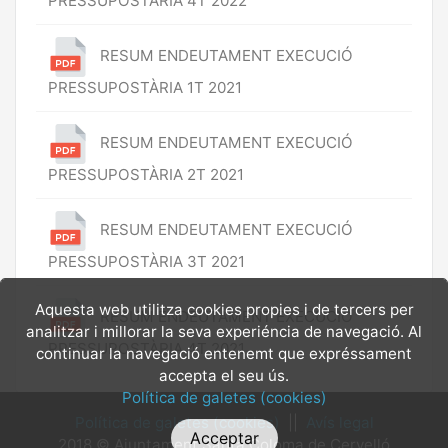
PRESSUPOSTÀRIA 4T 2022
RESUM ENDEUTAMENT EXECUCIÓ
PRESSUPOSTÀRIA 1T 2021
RESUM ENDEUTAMENT EXECUCIÓ
PRESSUPOSTÀRIA 2T 2021
RESUM ENDEUTAMENT EXECUCIÓ
PRESSUPOSTÀRIA 3T 2021
Aquesta web utilitza cookies propies i de tercers per
RESUM ENDEUTAMENT EXECUCIÓ
analitzar i millorar la seva experiéncia de navegació. Al
PRESSUPOSTÀRIA 4T 2021
continuar la navegació entenemt que expréssament
accepta el seu ús.
Política de galetes (cookies)
Política de galetes (cookies)
||
Avís legal
Acceptar
2018 © Ajuntament Santa Coloma de Cervelló